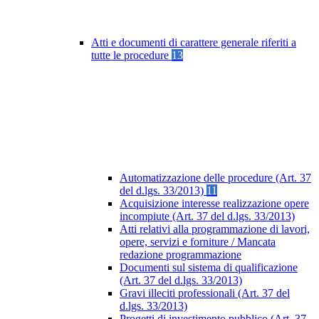
Atti e documenti di carattere generale riferiti a
tutte le procedure
13
Automatizzazione delle procedure (Art. 37
del d.lgs. 33/2013)
11
Acquisizione interesse realizzazione opere
incompiute (Art. 37 del d.lgs. 33/2013)
Atti relativi alla programmazione di lavori,
opere, servizi e forniture / Mancata
redazione programmazione
Documenti sul sistema di qualificazione
(Art. 37 del d.lgs. 33/2013)
Gravi illeciti professionali (Art. 37 del
d.lgs. 33/2013)
Progetti di investimento pubblico (Art. 37