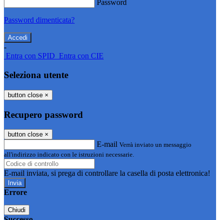
Password
Password dimenticata?
-
Entra con SPID
Entra con CIE
Seleziona utente
button close
×
Recupero password
button close
×
E-mail
Verrà inviato un messaggio
all'indirizzo indicato con le istruzioni necessarie.
E-mail inviata, si prega di controllare la casella di posta elettronica!
Errore
Chiudi
Successo