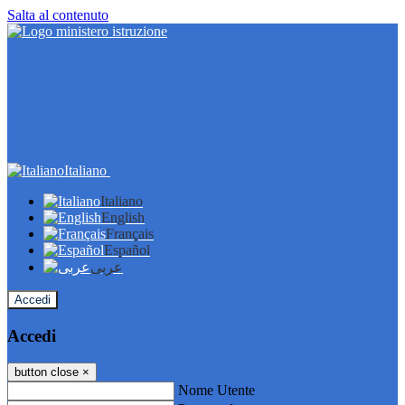
Salta al contenuto
Italiano
Italiano
English
Français
Español
عربى
Accedi
Accedi
button close
×
Nome Utente