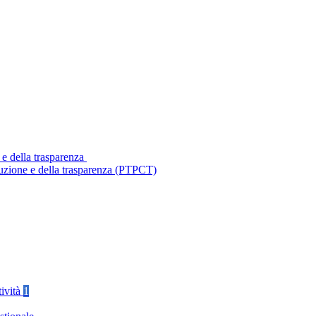
 e della trasparenza
ruzione e della trasparenza (PTPCT)
tività
1