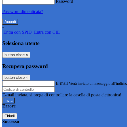
Password
Password dimenticata?
-
Entra con SPID
Entra con CIE
Seleziona utente
button close
×
Recupero password
button close
×
E-mail
Verrà inviato un messaggio all'indirizz
E-mail inviata, si prega di controllare la casella di posta elettronica!
Errore
Chiudi
Successo