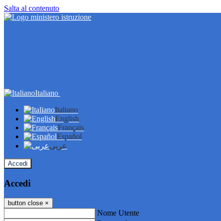
Salta al contenuto
Italiano
Italiano
English
Français
Español
عربى
Accedi
Accedi
button close
×
Nome Utente