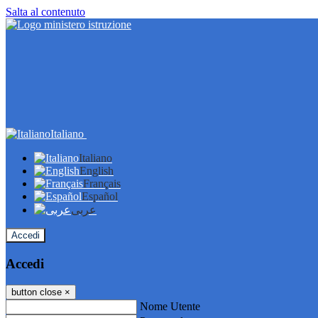
Salta al contenuto
Italiano
Italiano
English
Français
Español
عربى
Accedi
Accedi
button close
×
Nome Utente