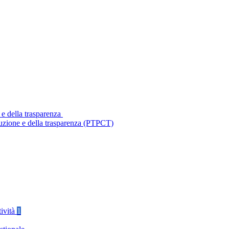
 e della trasparenza
ruzione e della trasparenza (PTPCT)
tività
1