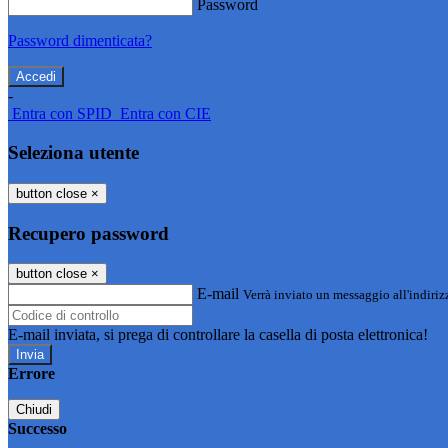
Password
Password dimenticata?
-
Entra con SPID
Entra con CIE
Seleziona utente
button close
×
Recupero password
button close
×
E-mail
Verrà inviato un messaggio all'indirizz
E-mail inviata, si prega di controllare la casella di posta elettronica!
Errore
Chiudi
Successo