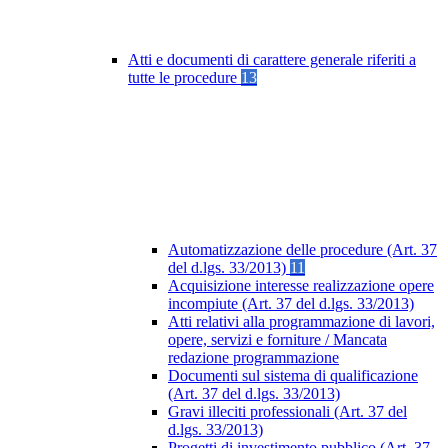
Atti e documenti di carattere generale riferiti a
tutte le procedure
13
Automatizzazione delle procedure (Art. 37
del d.lgs. 33/2013)
11
Acquisizione interesse realizzazione opere
incompiute (Art. 37 del d.lgs. 33/2013)
Atti relativi alla programmazione di lavori,
opere, servizi e forniture / Mancata
redazione programmazione
Documenti sul sistema di qualificazione
(Art. 37 del d.lgs. 33/2013)
Gravi illeciti professionali (Art. 37 del
d.lgs. 33/2013)
Progetti di investimento pubblico (Art. 37