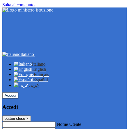
Salta al contenuto
Italiano
Italiano
English
Français
Español
عربى
Accedi
Accedi
button close
×
Nome Utente