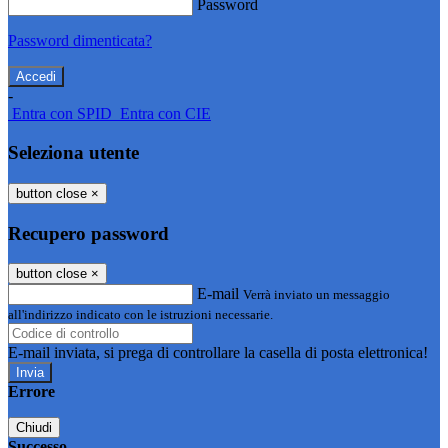
Password
Password dimenticata?
-
Entra con SPID
Entra con CIE
Seleziona utente
button close
×
Recupero password
button close
×
E-mail
Verrà inviato un messaggio
all'indirizzo indicato con le istruzioni necessarie.
E-mail inviata, si prega di controllare la casella di posta elettronica!
Errore
Chiudi
Successo