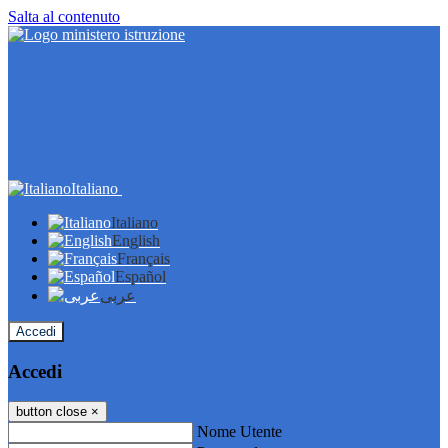
Salta al contenuto
Italiano
Italiano
English
Français
Español
عربى
Accedi
Accedi
button close
×
Nome Utente