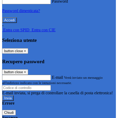
Password
Password dimenticata?
-
Entra con SPID
Entra con CIE
Seleziona utente
button close
×
Recupero password
button close
×
E-mail
Verrà inviato un messaggio
all'indirizzo indicato con le istruzioni necessarie.
E-mail inviata, si prega di controllare la casella di posta elettronica!
Errore
Chiudi
Successo