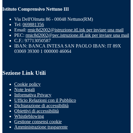
Istituto Comprensivo Nettuno III
Via Dell'Olmata 86 - 00048 Nettuno(RM)
Tel:
069881356
Email:
rmic8d2002@istruzione.it
Link per inviare una mail
PEC:
rmic8d2002@pec.istruzione.it
Link per inviare una mail
C.F.: 97713050587
IBAN: BANCA INTESA SAN PAOLO IBAN: IT 89X
03069 39300 1 000000 46064
Sezione Link Utili
Cookie policy
Note legali
Informativa Privacy
Ufficio Relazioni con il Pubblico
Dichiarazione di accessibilità
Obiettivi di accessibilità
Whistleblowing
Gestione consensi cookie
Amministrazione trasparente