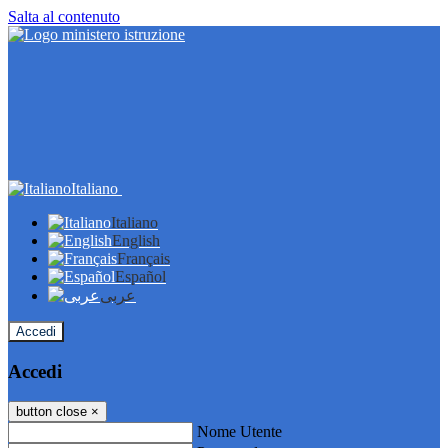
Salta al contenuto
Italiano
Italiano
English
Français
Español
عربى
Accedi
Accedi
button close
×
Nome Utente