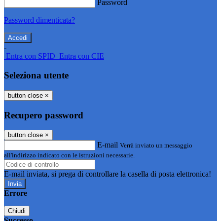
Password
Password dimenticata?
-
Entra con SPID
Entra con CIE
Seleziona utente
button close
×
Recupero password
button close
×
E-mail
Verrà inviato un messaggio
all'indirizzo indicato con le istruzioni necessarie.
E-mail inviata, si prega di controllare la casella di posta elettronica!
Errore
Chiudi
Successo