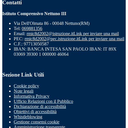
Contatti
Istituto Comprensivo Nettuno III
Via Dell'Olmata 86 - 00048 Nettuno(RM)
Tel:
069881356
Email:
rmic8d2002@istruzione.it
Link per inviare una mail
PEC:
rmic8d2002@pec.istruzione.it
Link per inviare una mail
C.F.: 97713050587
IBAN: BANCA INTESA SAN PAOLO IBAN: IT 89X
03069 39300 1 000000 46064
Sezione Link Utili
Cookie policy
Note legali
Informativa Privacy
Ufficio Relazioni con il Pubblico
Dichiarazione di accessibilità
Obiettivi di accessibilità
Whistleblowing
Gestione consensi cookie
Amministrazione trasparente