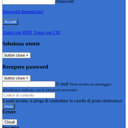
Password
Password dimenticata?
-
Entra con SPID
Entra con CIE
Seleziona utente
button close
×
Recupero password
button close
×
E-mail
Verrà inviato un messaggio
all'indirizzo indicato con le istruzioni necessarie.
E-mail inviata, si prega di controllare la casella di posta elettronica!
Errore
Chiudi
Successo