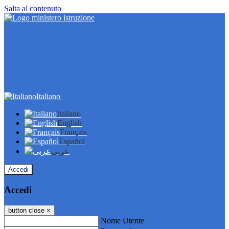
Salta al contenuto
Italiano
Italiano
English
Français
Español
عربى
Accedi
Accedi
button close
×
Nome Utente