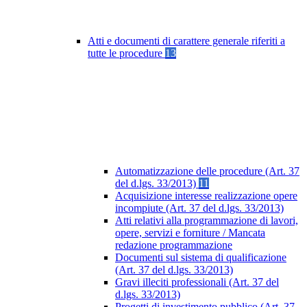
Atti e documenti di carattere generale riferiti a
tutte le procedure
13
Automatizzazione delle procedure (Art. 37
del d.lgs. 33/2013)
11
Acquisizione interesse realizzazione opere
incompiute (Art. 37 del d.lgs. 33/2013)
Atti relativi alla programmazione di lavori,
opere, servizi e forniture / Mancata
redazione programmazione
Documenti sul sistema di qualificazione
(Art. 37 del d.lgs. 33/2013)
Gravi illeciti professionali (Art. 37 del
d.lgs. 33/2013)
Progetti di investimento pubblico (Art. 37