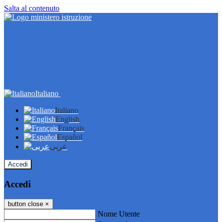
Salta al contenuto
Italiano
Italiano
English
Français
Español
عربى
Accedi
Accedi
button close
×
Nome Utente