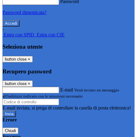
Password
Password dimenticata?
-
Entra con SPID
Entra con CIE
Seleziona utente
button close
×
Recupero password
button close
×
E-mail
Verrà inviato un messaggio
all'indirizzo indicato con le istruzioni necessarie.
E-mail inviata, si prega di controllare la casella di posta elettronica!
Errore
Chiudi
Successo