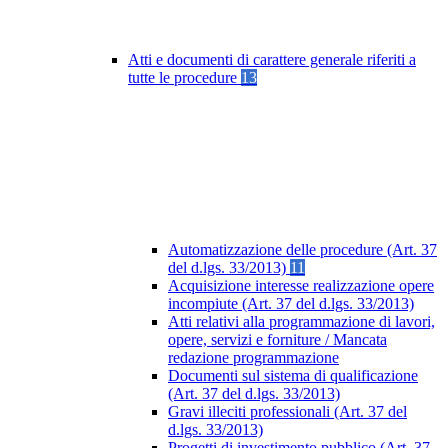
Atti e documenti di carattere generale riferiti a
tutte le procedure
13
Automatizzazione delle procedure (Art. 37
del d.lgs. 33/2013)
11
Acquisizione interesse realizzazione opere
incompiute (Art. 37 del d.lgs. 33/2013)
Atti relativi alla programmazione di lavori,
opere, servizi e forniture / Mancata
redazione programmazione
Documenti sul sistema di qualificazione
(Art. 37 del d.lgs. 33/2013)
Gravi illeciti professionali (Art. 37 del
d.lgs. 33/2013)
Progetti di investimento pubblico (Art. 37