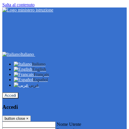
Salta al contenuto
Italiano
Italiano
English
Français
Español
عربى
Accedi
Accedi
button close
×
Nome Utente