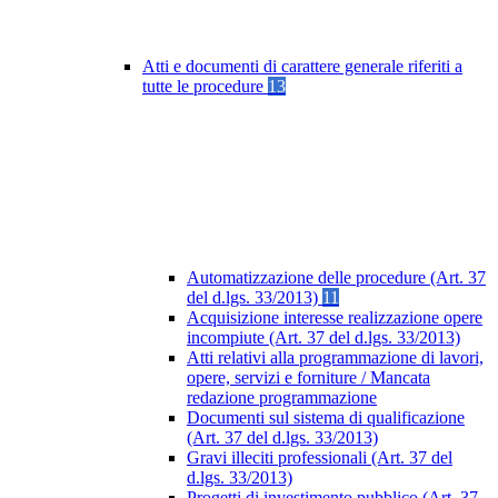
Atti e documenti di carattere generale riferiti a
tutte le procedure
13
Automatizzazione delle procedure (Art. 37
del d.lgs. 33/2013)
11
Acquisizione interesse realizzazione opere
incompiute (Art. 37 del d.lgs. 33/2013)
Atti relativi alla programmazione di lavori,
opere, servizi e forniture / Mancata
redazione programmazione
Documenti sul sistema di qualificazione
(Art. 37 del d.lgs. 33/2013)
Gravi illeciti professionali (Art. 37 del
d.lgs. 33/2013)
Progetti di investimento pubblico (Art. 37