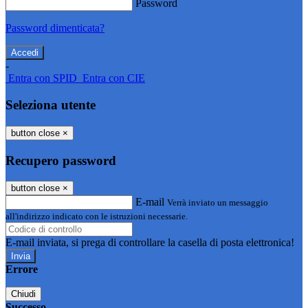
Password
Password dimenticata?
-
Entra con SPID
Entra con CIE
Seleziona utente
button close
×
Recupero password
button close
×
E-mail
Verrà inviato un messaggio
all'indirizzo indicato con le istruzioni necessarie.
E-mail inviata, si prega di controllare la casella di posta elettronica!
Errore
Chiudi
Successo