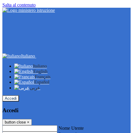
Salta al contenuto
Italiano
Italiano
English
Français
Español
عربى
Accedi
Accedi
button close
×
Nome Utente