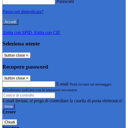
Password
Password dimenticata?
-
Entra con SPID
Entra con CIE
Seleziona utente
button close
×
Recupero password
button close
×
E-mail
Verrà inviato un messaggio
all'indirizzo indicato con le istruzioni necessarie.
E-mail inviata, si prega di controllare la casella di posta elettronica!
Errore
Chiudi
Successo