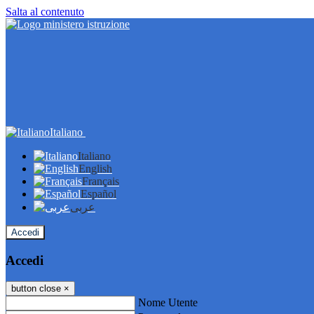
Salta al contenuto
Italiano
Italiano
English
Français
Español
عربى
Accedi
Accedi
button close
×
Nome Utente