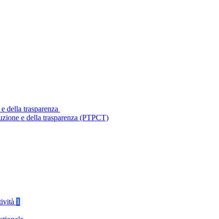
 e della trasparenza
ruzione e della trasparenza (PTPCT)
tività
1