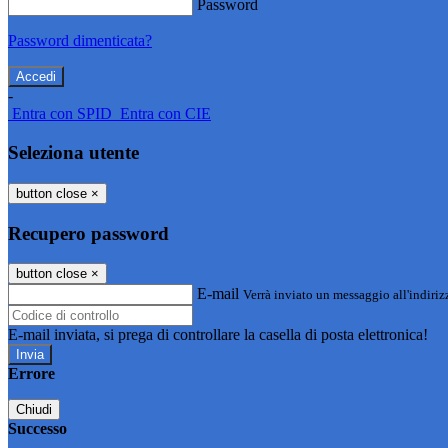
Password
Password dimenticata?
-
Entra con SPID
Entra con CIE
Seleziona utente
button close
×
Recupero password
button close
×
E-mail
Verrà inviato un messaggio all'indirizz
E-mail inviata, si prega di controllare la casella di posta elettronica!
Errore
Chiudi
Successo