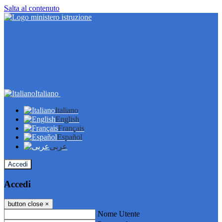
Salta al contenuto
Italiano
Italiano
English
Français
Español
عربى
Accedi
Accedi
button close
×
Nome Utente