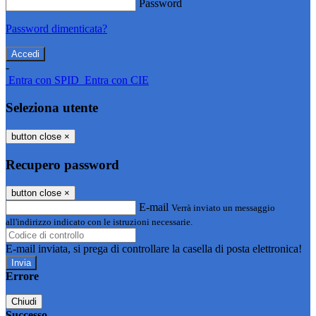
Password
Password dimenticata?
-
Entra con SPID
Entra con CIE
Seleziona utente
button close
×
Recupero password
button close
×
E-mail
Verrà inviato un messaggio
all'indirizzo indicato con le istruzioni necessarie.
E-mail inviata, si prega di controllare la casella di posta elettronica!
Errore
Chiudi
Successo