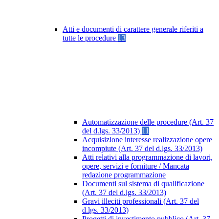
Atti e documenti di carattere generale riferiti a
tutte le procedure
13
Automatizzazione delle procedure (Art. 37
del d.lgs. 33/2013)
11
Acquisizione interesse realizzazione opere
incompiute (Art. 37 del d.lgs. 33/2013)
Atti relativi alla programmazione di lavori,
opere, servizi e forniture / Mancata
redazione programmazione
Documenti sul sistema di qualificazione
(Art. 37 del d.lgs. 33/2013)
Gravi illeciti professionali (Art. 37 del
d.lgs. 33/2013)
Progetti di investimento pubblico (Art. 37