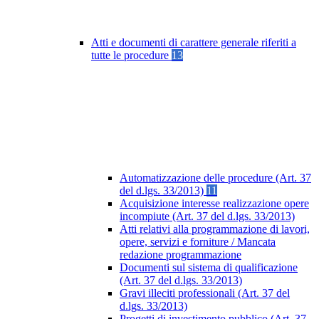
Atti e documenti di carattere generale riferiti a
tutte le procedure
13
Automatizzazione delle procedure (Art. 37
del d.lgs. 33/2013)
11
Acquisizione interesse realizzazione opere
incompiute (Art. 37 del d.lgs. 33/2013)
Atti relativi alla programmazione di lavori,
opere, servizi e forniture / Mancata
redazione programmazione
Documenti sul sistema di qualificazione
(Art. 37 del d.lgs. 33/2013)
Gravi illeciti professionali (Art. 37 del
d.lgs. 33/2013)
Progetti di investimento pubblico (Art. 37