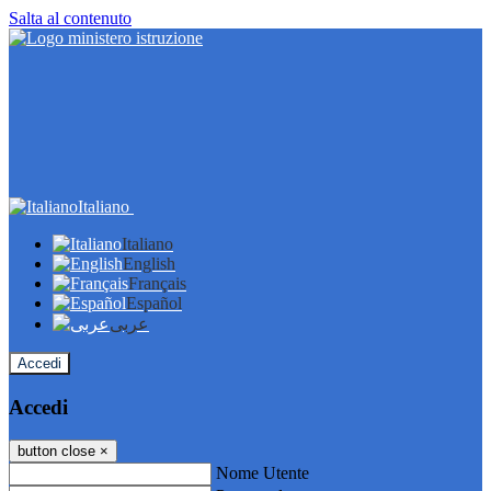
Salta al contenuto
Italiano
Italiano
English
Français
Español
عربى
Accedi
Accedi
button close
×
Nome Utente