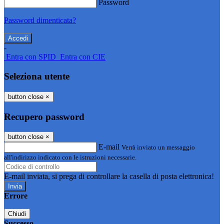
Password
Password dimenticata?
-
Entra con SPID
Entra con CIE
Seleziona utente
button close
×
Recupero password
button close
×
E-mail
Verrà inviato un messaggio
all'indirizzo indicato con le istruzioni necessarie.
E-mail inviata, si prega di controllare la casella di posta elettronica!
Errore
Chiudi
Successo