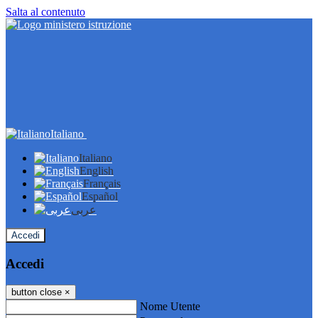
Salta al contenuto
Italiano
Italiano
English
Français
Español
عربى
Accedi
Accedi
button close
×
Nome Utente