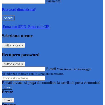
Password
Password dimenticata?
-
Entra con SPID
Entra con CIE
Seleziona utente
button close
×
Recupero password
button close
×
E-mail
Verrà inviato un messaggio
all'indirizzo indicato con le istruzioni necessarie.
E-mail inviata, si prega di controllare la casella di posta elettronica!
Errore
Chiudi
Successo