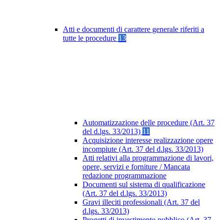
Atti e documenti di carattere generale riferiti a
tutte le procedure
13
Automatizzazione delle procedure (Art. 37
del d.lgs. 33/2013)
11
Acquisizione interesse realizzazione opere
incompiute (Art. 37 del d.lgs. 33/2013)
Atti relativi alla programmazione di lavori,
opere, servizi e forniture / Mancata
redazione programmazione
Documenti sul sistema di qualificazione
(Art. 37 del d.lgs. 33/2013)
Gravi illeciti professionali (Art. 37 del
d.lgs. 33/2013)
Progetti di investimento pubblico (Art. 37