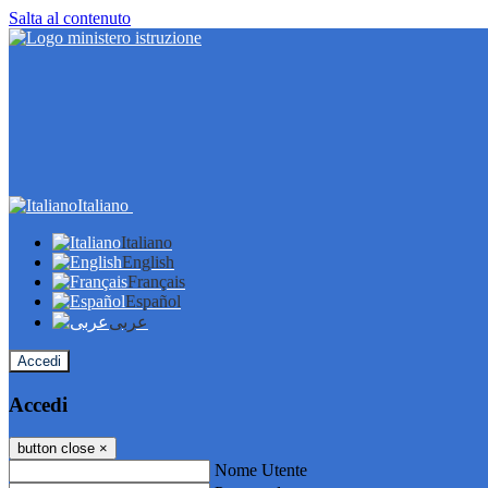
Salta al contenuto
Italiano
Italiano
English
Français
Español
عربى
Accedi
Accedi
button close
×
Nome Utente