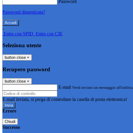
Password
Password dimenticata?
-
Entra con SPID
Entra con CIE
Seleziona utente
button close
×
Recupero password
button close
×
E-mail
Verrà inviato un messaggio all'indirizz
E-mail inviata, si prega di controllare la casella di posta elettronica!
Errore
Chiudi
Successo