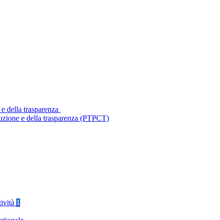
 e della trasparenza
ruzione e della trasparenza (PTPCT)
tività
1