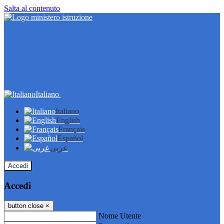
Salta al contenuto
Italiano
Italiano
English
Français
Español
عربى
Accedi
Accedi
button close
×
Nome Utente