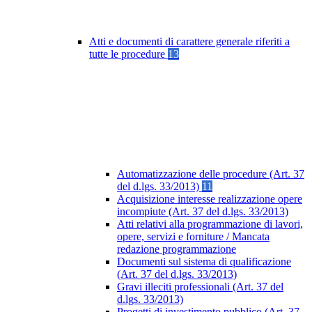
Atti e documenti di carattere generale riferiti a
tutte le procedure
13
Automatizzazione delle procedure (Art. 37
del d.lgs. 33/2013)
11
Acquisizione interesse realizzazione opere
incompiute (Art. 37 del d.lgs. 33/2013)
Atti relativi alla programmazione di lavori,
opere, servizi e forniture / Mancata
redazione programmazione
Documenti sul sistema di qualificazione
(Art. 37 del d.lgs. 33/2013)
Gravi illeciti professionali (Art. 37 del
d.lgs. 33/2013)
Progetti di investimento pubblico (Art. 37