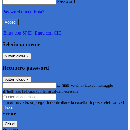
Password
Password dimenticata?
-
Entra con SPID
Entra con CIE
Seleziona utente
button close
×
Recupero password
button close
×
E-mail
Verrà inviato un messaggio
all'indirizzo indicato con le istruzioni necessarie.
E-mail inviata, si prega di controllare la casella di posta elettronica!
Errore
Chiudi
Successo