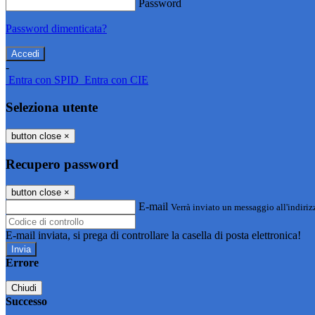
Password
Password dimenticata?
-
Entra con SPID
Entra con CIE
Seleziona utente
button close
×
Recupero password
button close
×
E-mail
Verrà inviato un messaggio all'indirizz
E-mail inviata, si prega di controllare la casella di posta elettronica!
Errore
Chiudi
Successo