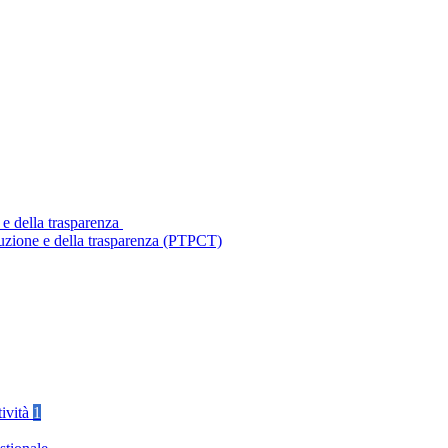
 e della trasparenza
ruzione e della trasparenza (PTPCT)
tività
1