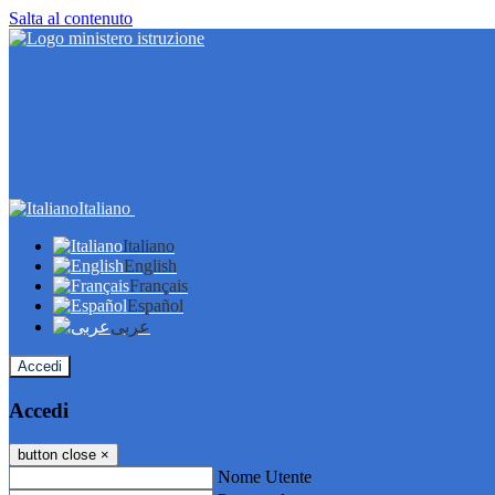
Salta al contenuto
Italiano
Italiano
English
Français
Español
عربى
Accedi
Accedi
button close
×
Nome Utente