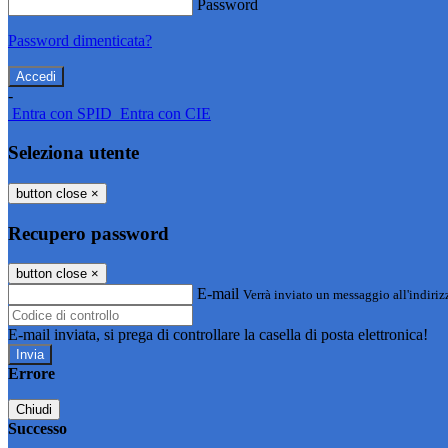
Password
Password dimenticata?
-
Entra con SPID
Entra con CIE
Seleziona utente
button close
×
Recupero password
button close
×
E-mail
Verrà inviato un messaggio all'indirizz
E-mail inviata, si prega di controllare la casella di posta elettronica!
Errore
Chiudi
Successo