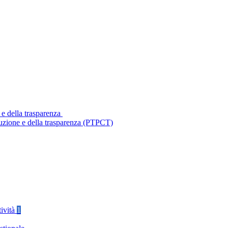
 e della trasparenza
ruzione e della trasparenza (PTPCT)
tività
1