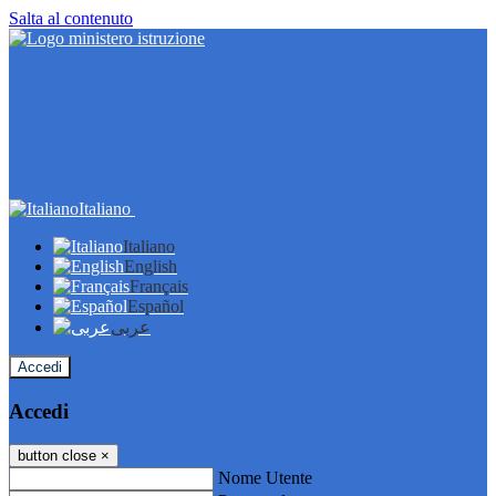
Salta al contenuto
Italiano
Italiano
English
Français
Español
عربى
Accedi
Accedi
button close
×
Nome Utente