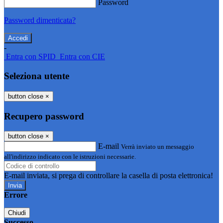
Password
Password dimenticata?
-
Entra con SPID
Entra con CIE
Seleziona utente
button close
×
Recupero password
button close
×
E-mail
Verrà inviato un messaggio
all'indirizzo indicato con le istruzioni necessarie.
E-mail inviata, si prega di controllare la casella di posta elettronica!
Errore
Chiudi
Successo