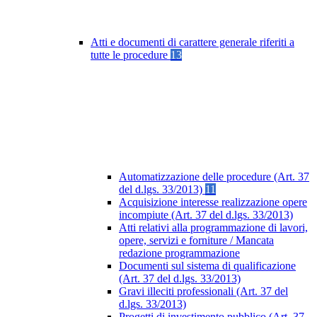
Atti e documenti di carattere generale riferiti a
tutte le procedure
13
Automatizzazione delle procedure (Art. 37
del d.lgs. 33/2013)
11
Acquisizione interesse realizzazione opere
incompiute (Art. 37 del d.lgs. 33/2013)
Atti relativi alla programmazione di lavori,
opere, servizi e forniture / Mancata
redazione programmazione
Documenti sul sistema di qualificazione
(Art. 37 del d.lgs. 33/2013)
Gravi illeciti professionali (Art. 37 del
d.lgs. 33/2013)
Progetti di investimento pubblico (Art. 37