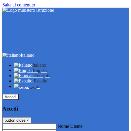
Salta al contenuto
Italiano
Italiano
English
Français
Español
عربى
Accedi
Accedi
button close
×
Nome Utente