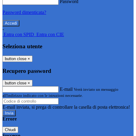
Password
Password dimenticata?
-
Entra con SPID
Entra con CIE
Seleziona utente
button close
×
Recupero password
button close
×
E-mail
Verrà inviato un messaggio
all'indirizzo indicato con le istruzioni necessarie.
E-mail inviata, si prega di controllare la casella di posta elettronica!
Errore
Chiudi
Successo