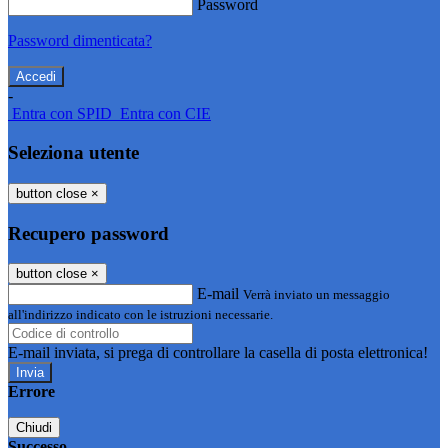
Password
Password dimenticata?
-
Entra con SPID
Entra con CIE
Seleziona utente
button close
×
Recupero password
button close
×
E-mail
Verrà inviato un messaggio
all'indirizzo indicato con le istruzioni necessarie.
E-mail inviata, si prega di controllare la casella di posta elettronica!
Errore
Chiudi
Successo