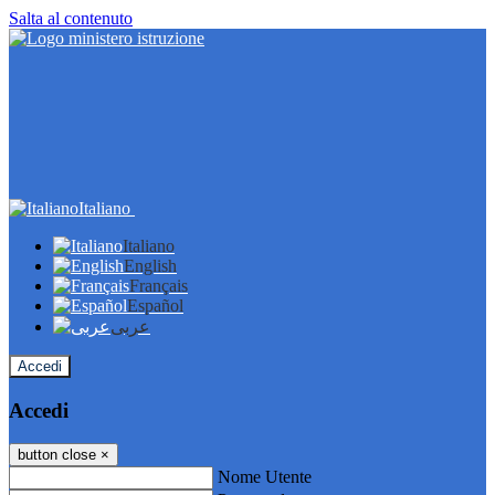
Salta al contenuto
Italiano
Italiano
English
Français
Español
عربى
Accedi
Accedi
button close
×
Nome Utente