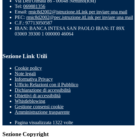
Via Dell'Olmata 86 - 00048 Nettuno(RM)
Tel:
069881356
Email:
rmic8d2002@istruzione.it
Link per inviare una mail
PEC:
rmic8d2002@pec.istruzione.it
Link per inviare una mail
C.F.: 97713050587
IBAN: BANCA INTESA SAN PAOLO IBAN: IT 89X
03069 39300 1 000000 46064
Sezione Link Utili
Cookie policy
Note legali
Informativa Privacy
Ufficio Relazioni con il Pubblico
Dichiarazione di accessibilità
Obiettivi di accessibilità
Whistleblowing
Gestione consensi cookie
Amministrazione trasparente
Pagina visualizzata
1322
volte
Sezione Copyright