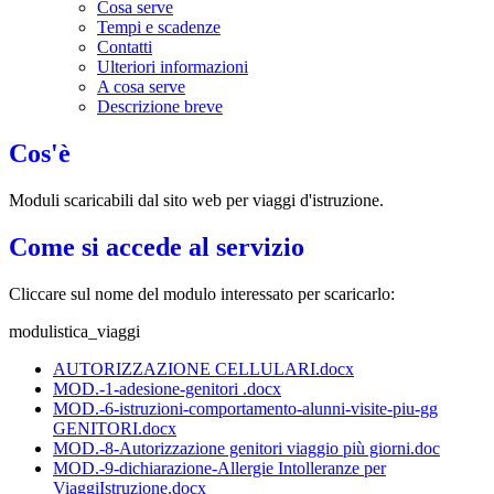
Cosa serve
Tempi e scadenze
Contatti
Ulteriori informazioni
A cosa serve
Descrizione breve
Cos'è
Moduli scaricabili dal sito web per viaggi d'istruzione.
Come si accede al servizio
Cliccare sul nome del modulo interessato per scaricarlo:
modulistica_viaggi
AUTORIZZAZIONE CELLULARI.docx
MOD.-1-adesione-genitori .docx
MOD.-6-istruzioni-comportamento-alunni-visite-piu-gg
GENITORI.docx
MOD.-8-Autorizzazione genitori viaggio più giorni.doc
MOD.-9-dichiarazione-Allergie Intolleranze per
ViaggiIstruzione.docx