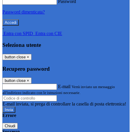
Password
Password dimenticata?
-
Entra con SPID
Entra con CIE
Seleziona utente
button close
×
Recupero password
button close
×
E-mail
Verrà inviato un messaggio
all'indirizzo indicato con le istruzioni necessarie.
E-mail inviata, si prega di controllare la casella di posta elettronica!
Errore
Chiudi
Successo