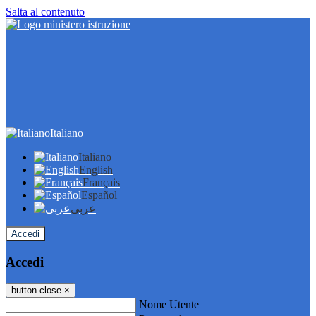
Salta al contenuto
Italiano
Italiano
English
Français
Español
عربى
Accedi
Accedi
button close
×
Nome Utente