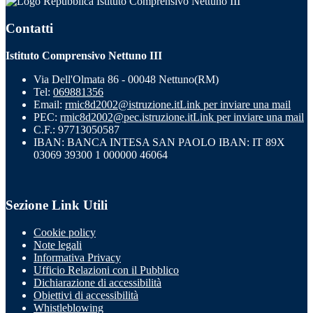
Istituto Comprensivo Nettuno III
Contatti
Istituto Comprensivo Nettuno III
Via Dell'Olmata 86 - 00048 Nettuno(RM)
Tel:
069881356
Email:
rmic8d2002@istruzione.it
Link per inviare una mail
PEC:
rmic8d2002@pec.istruzione.it
Link per inviare una mail
C.F.: 97713050587
IBAN: BANCA INTESA SAN PAOLO IBAN: IT 89X
03069 39300 1 000000 46064
Sezione Link Utili
Cookie policy
Note legali
Informativa Privacy
Ufficio Relazioni con il Pubblico
Dichiarazione di accessibilità
Obiettivi di accessibilità
Whistleblowing