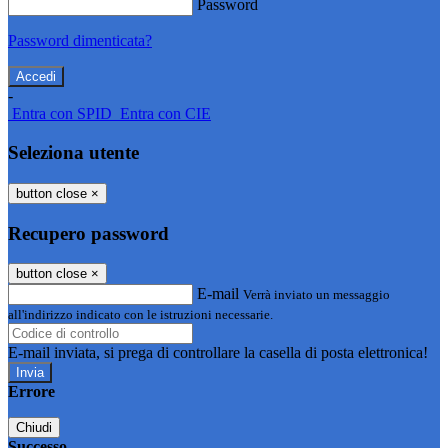
Password
Password dimenticata?
-
Entra con SPID
Entra con CIE
Seleziona utente
button close
×
Recupero password
button close
×
E-mail
Verrà inviato un messaggio
all'indirizzo indicato con le istruzioni necessarie.
E-mail inviata, si prega di controllare la casella di posta elettronica!
Errore
Chiudi
Successo