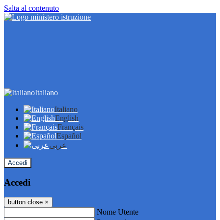
Salta al contenuto
Italiano
Italiano
English
Français
Español
عربى
Accedi
Accedi
button close
×
Nome Utente