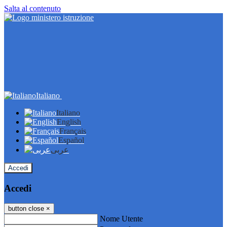
Salta al contenuto
Italiano
Italiano
English
Français
Español
عربى
Accedi
Accedi
button close
×
Nome Utente