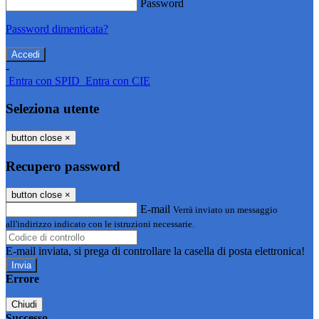
Password
Password dimenticata?
-
Entra con SPID
Entra con CIE
Seleziona utente
button close
×
Recupero password
button close
×
E-mail
Verrà inviato un messaggio
all'indirizzo indicato con le istruzioni necessarie.
E-mail inviata, si prega di controllare la casella di posta elettronica!
Errore
Chiudi
Successo