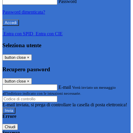
Password
Password dimenticata?
-
Entra con SPID
Entra con CIE
Seleziona utente
button close
×
Recupero password
button close
×
E-mail
Verrà inviato un messaggio
all'indirizzo indicato con le istruzioni necessarie.
E-mail inviata, si prega di controllare la casella di posta elettronica!
Errore
Chiudi
Successo