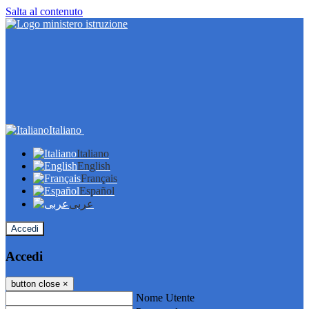
Salta al contenuto
Italiano
Italiano
English
Français
Español
عربى
Accedi
Accedi
button close
×
Nome Utente