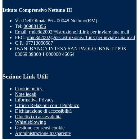
Istituto Comprensivo Nettuno III
Via Dell'Olmata 86 - 00048 Nettuno(RM)
Tel:
069881356
Email:
rmic8d2002@istruzione.it
Link per inviare una mail
PEC:
rmic8d2002@pec.istruzione.it
Link per inviare una mail
C.F.: 97713050587
IBAN: BANCA INTESA SAN PAOLO IBAN: IT 89X
03069 39300 1 000000 46064
Sezione Link Utili
Cookie policy
Note legali
Informativa Privacy
Ufficio Relazioni con il Pubblico
Dichiarazione di accessibilità
Obiettivi di accessibilità
Whistleblowing
Gestione consensi cookie
Amministrazione trasparente