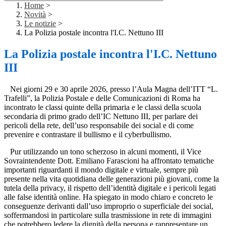
Home
>
Novità
>
Le notizie
>
La Polizia postale incontra l'I.C. Nettuno III
La Polizia postale incontra l'I.C. Nettuno
III
Nei giorni 29 e 30 aprile 2026, presso l’Aula Magna dell’ITT “L.
Trafelli”, la Polizia Postale e delle Comunicazioni di Roma ha
incontrato le classi quinte della primaria e le classi della scuola
secondaria di primo grado dell’IC Nettuno III, per parlare dei
pericoli della rete, dell’uso responsabile dei social e di come
prevenire e contrastare il bullismo e il cyberbullismo.
Pur utilizzando un tono scherzoso in alcuni momenti, il Vice
Sovraintendente Dott. Emiliano Farascioni ha affrontato tematiche
importanti riguardanti il mondo digitale e virtuale, sempre più
presente nella vita quotidiana delle generazioni più giovani, come la
tutela della privacy, il rispetto dell’identità digitale e i pericoli legati
alle false identità online. Ha spiegato in modo chiaro e concreto le
conseguenze derivanti dall’uso improprio o superficiale dei social,
soffermandosi in particolare sulla trasmissione in rete di immagini
che potrebbero ledere la dignità della persona e rappresentare un