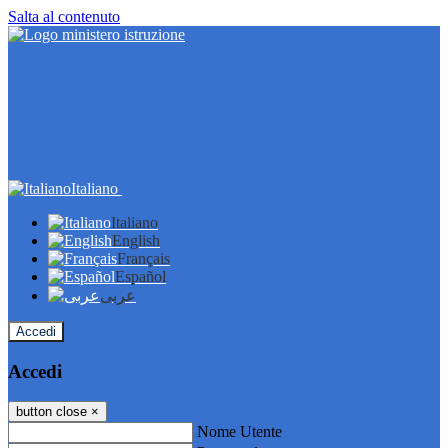
Salta al contenuto
Italiano
Italiano
English
Français
Español
عربى
Accedi
Accedi
button close
×
Nome Utente