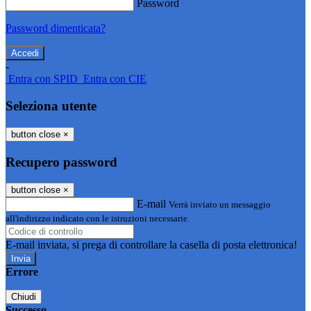
Password
Password dimenticata?
-
Entra con SPID
Entra con CIE
Seleziona utente
button close
×
Recupero password
button close
×
E-mail
Verrà inviato un messaggio
all'indirizzo indicato con le istruzioni necessarie.
E-mail inviata, si prega di controllare la casella di posta elettronica!
Errore
Chiudi
Successo