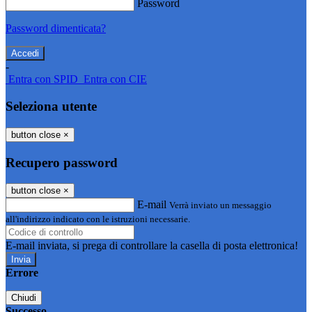
Password
Password dimenticata?
-
Entra con SPID
Entra con CIE
Seleziona utente
button close
×
Recupero password
button close
×
E-mail
Verrà inviato un messaggio
all'indirizzo indicato con le istruzioni necessarie.
E-mail inviata, si prega di controllare la casella di posta elettronica!
Errore
Chiudi
Successo