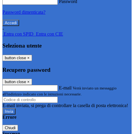
Password
Password dimenticata?
-
Entra con SPID
Entra con CIE
Seleziona utente
button close
×
Recupero password
button close
×
E-mail
Verrà inviato un messaggio
all'indirizzo indicato con le istruzioni necessarie.
E-mail inviata, si prega di controllare la casella di posta elettronica!
Errore
Chiudi
Successo