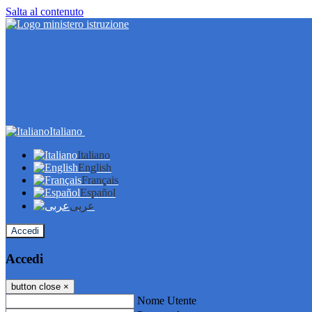
Salta al contenuto
Italiano
Italiano
English
Français
Español
عربى
Accedi
Accedi
button close
×
Nome Utente