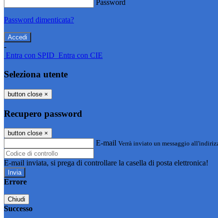
Password
Password dimenticata?
-
Entra con SPID
Entra con CIE
Seleziona utente
button close
×
Recupero password
button close
×
E-mail
Verrà inviato un messaggio all'indirizz
E-mail inviata, si prega di controllare la casella di posta elettronica!
Errore
Chiudi
Successo