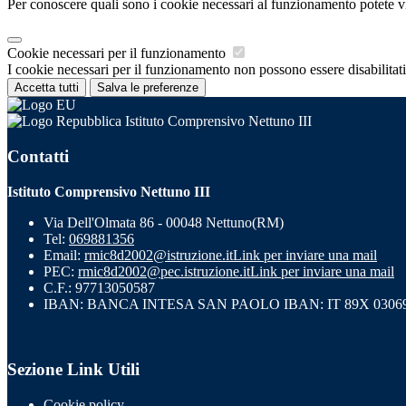
Per conoscere quali sono i cookie necessari al funzionamento potete v
Cookie necessari per il funzionamento
I cookie necessari per il funzionamento non possono essere disabilitati.
Accetta tutti
Salva le preferenze
Istituto Comprensivo Nettuno III
Contatti
Istituto Comprensivo Nettuno III
Via Dell'Olmata 86 - 00048 Nettuno(RM)
Tel:
069881356
Email:
rmic8d2002@istruzione.it
Link per inviare una mail
PEC:
rmic8d2002@pec.istruzione.it
Link per inviare una mail
C.F.: 97713050587
IBAN: BANCA INTESA SAN PAOLO IBAN: IT 89X 03069 
Sezione Link Utili
Cookie policy