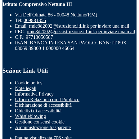
Istituto Comprensivo Nettuno III
Via Dell'Olmata 86 - 00048 Nettuno(RM)
Tel:
069881356
Email:
rmic8d2002@istruzione.it
Link per inviare una mail
PEC:
rmic8d2002@pec.istruzione.it
Link per inviare una mail
C.F.: 97713050587
IBAN: BANCA INTESA SAN PAOLO IBAN: IT 89X
03069 39300 1 000000 46064
Sezione Link Utili
Cookie policy
Note legali
Informativa Privacy
Ufficio Relazioni con il Pubblico
Dichiarazione di accessibilità
Obiettivi di accessibilità
Whistleblowing
Gestione consensi cookie
Amministrazione trasparente
Pagina visualizzata
706
volte