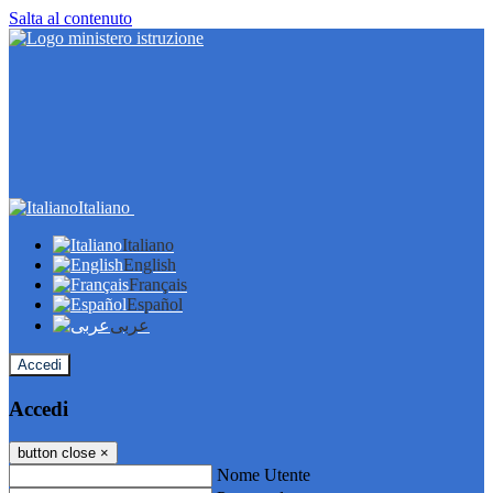
Salta al contenuto
Italiano
Italiano
English
Français
Español
عربى
Accedi
Accedi
button close
×
Nome Utente