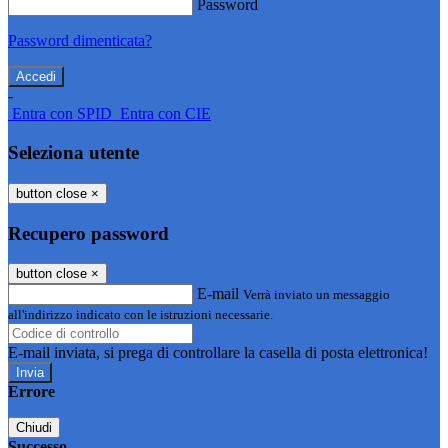
Password
Password dimenticata?
-
Entra con SPID
Entra con CIE
Seleziona utente
button close
×
Recupero password
button close
×
E-mail
Verrà inviato un messaggio
all'indirizzo indicato con le istruzioni necessarie.
E-mail inviata, si prega di controllare la casella di posta elettronica!
Errore
Chiudi
Successo