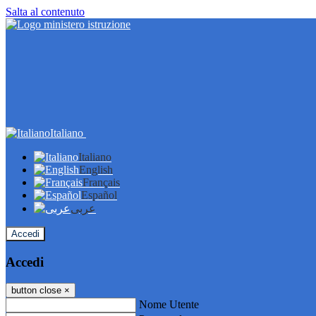
Salta al contenuto
Italiano
Italiano
English
Français
Español
عربى
Accedi
Accedi
button close
×
Nome Utente