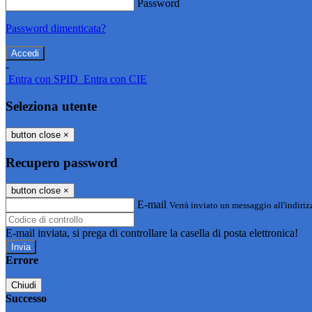
Password
Password dimenticata?
-
Entra con SPID
Entra con CIE
Seleziona utente
button close
×
Recupero password
button close
×
E-mail
Verrà inviato un messaggio all'indirizz
E-mail inviata, si prega di controllare la casella di posta elettronica!
Errore
Chiudi
Successo