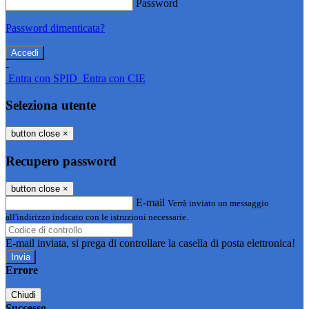
Password
Password dimenticata?
-
Entra con SPID
Entra con CIE
Seleziona utente
button close
×
Recupero password
button close
×
E-mail
Verrà inviato un messaggio
all'indirizzo indicato con le istruzioni necessarie.
E-mail inviata, si prega di controllare la casella di posta elettronica!
Errore
Chiudi
Successo