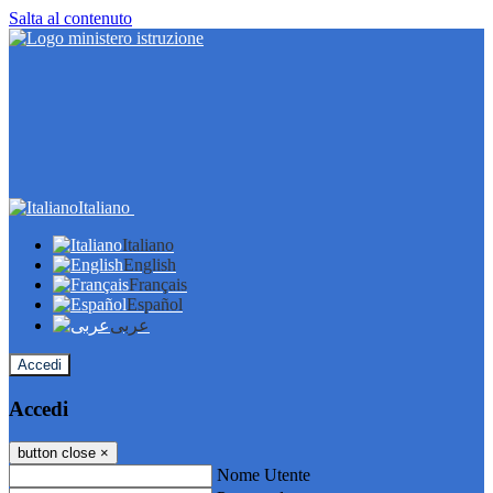
Salta al contenuto
Italiano
Italiano
English
Français
Español
عربى
Accedi
Accedi
button close
×
Nome Utente