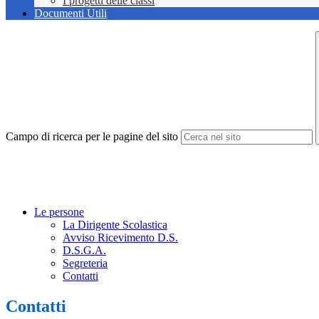
I progetti delle classi
Documenti Utili
Campo di ricerca per le pagine del sito
Le persone
La Dirigente Scolastica
Avviso Ricevimento D.S.
D.S.G.A.
Segreteria
Contatti
Contatti