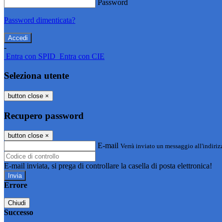
Password
Password dimenticata?
-
Entra con SPID
Entra con CIE
Seleziona utente
button close
×
Recupero password
button close
×
E-mail
Verrà inviato un messaggio all'indirizz
E-mail inviata, si prega di controllare la casella di posta elettronica!
Errore
Chiudi
Successo