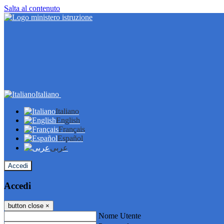
Salta al contenuto
Italiano
Italiano
English
Français
Español
عربى
Accedi
Accedi
button close
×
Nome Utente