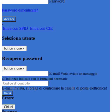
Password
Password dimenticata?
-
Entra con SPID
Entra con CIE
Seleziona utente
button close
×
Recupero password
button close
×
E-mail
Verrà inviato un messaggio
all'indirizzo indicato con le istruzioni necessarie.
E-mail inviata, si prega di controllare la casella di posta elettronica!
Errore
Chiudi
Successo