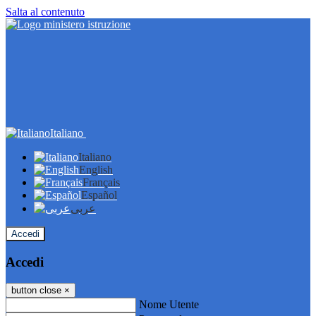
Salta al contenuto
Italiano
Italiano
English
Français
Español
عربى
Accedi
Accedi
button close
×
Nome Utente