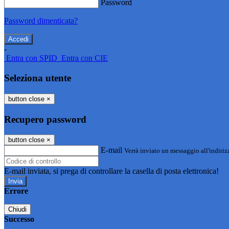
Password
Password dimenticata?
-
Entra con SPID
Entra con CIE
Seleziona utente
button close
×
Recupero password
button close
×
E-mail
Verrà inviato un messaggio all'indirizz
E-mail inviata, si prega di controllare la casella di posta elettronica!
Errore
Chiudi
Successo