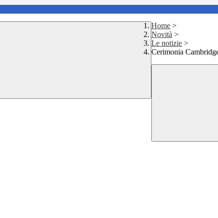
Home
>
Novità
>
Le notizie
>
Cerimonia Cambridg