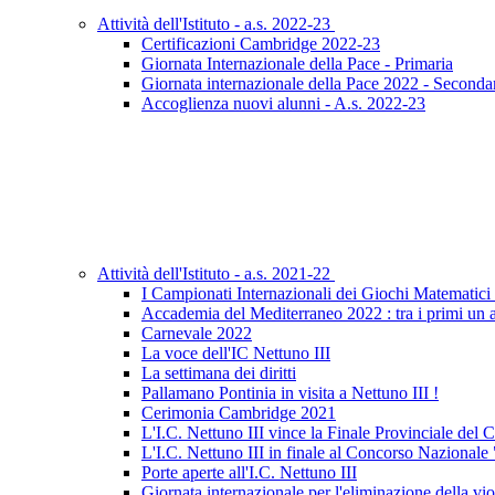
Attività dell'Istituto - a.s. 2022-23
Certificazioni Cambridge 2022-23
Giornata Internazionale della Pace - Primaria
Giornata internazionale della Pace 2022 - Seconda
Accoglienza nuovi alunni - A.s. 2022-23
Attività dell'Istituto - a.s. 2021-22
I Campionati Internazionali dei Giochi Matematici
Accademia del Mediterraneo 2022 : tra i primi un al
Carnevale 2022
La voce dell'IC Nettuno III
La settimana dei diritti
Pallamano Pontinia in visita a Nettuno III !
Cerimonia Cambridge 2021
L'I.C. Nettuno III vince la Finale Provinciale de
L'I.C. Nettuno III in finale al Concorso Nazional
Porte aperte all'I.C. Nettuno III
Giornata internazionale per l'eliminazione della vi