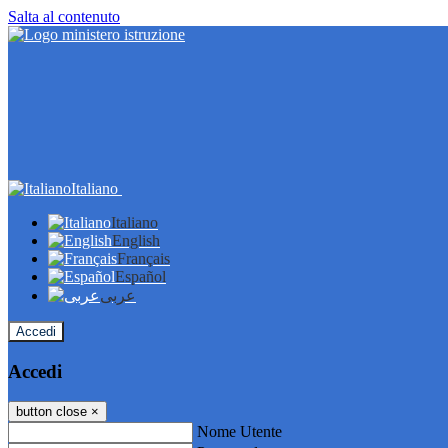
Salta al contenuto
Italiano
Italiano
English
Français
Español
عربى
Accedi
Accedi
button close
×
Nome Utente