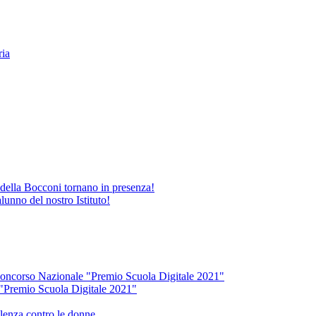
ria
 della Bocconi tornano in presenza!
unno del nostro Istituto!
l Concorso Nazionale "Premio Scuola Digitale 2021"
e "Premio Scuola Digitale 2021"
olenza contro le donne