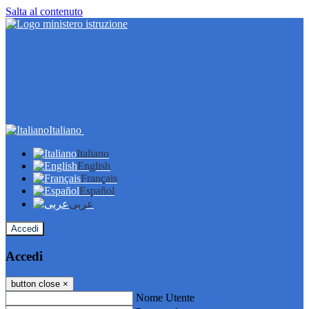
Salta al contenuto
Italiano
Italiano
English
Français
Español
عربى
Accedi
Accedi
button close
×
Nome Utente