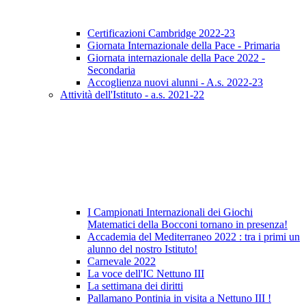
Certificazioni Cambridge 2022-23
Giornata Internazionale della Pace - Primaria
Giornata internazionale della Pace 2022 -
Secondaria
Accoglienza nuovi alunni - A.s. 2022-23
Attività dell'Istituto - a.s. 2021-22
I Campionati Internazionali dei Giochi
Matematici della Bocconi tornano in presenza!
Accademia del Mediterraneo 2022 : tra i primi un
alunno del nostro Istituto!
Carnevale 2022
La voce dell'IC Nettuno III
La settimana dei diritti
Pallamano Pontinia in visita a Nettuno III !