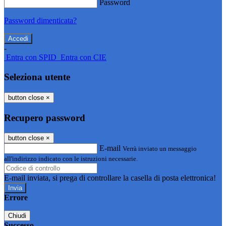
Password
Password dimenticata?
-
Entra con SPID
Entra con CIE
Seleziona utente
button close
×
Recupero password
button close
×
E-mail
Verrà inviato un messaggio
all'indirizzo indicato con le istruzioni necessarie.
E-mail inviata, si prega di controllare la casella di posta elettronica!
Errore
Chiudi
Successo